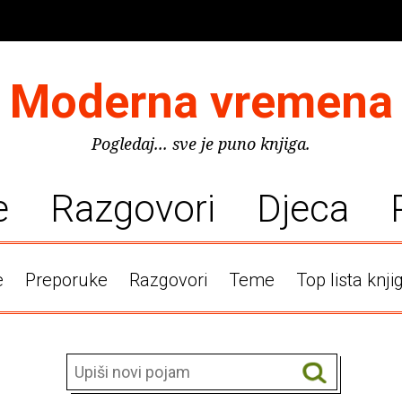
Moderna vremena
Pogledaj... sve je puno knjiga.
e
Razgovori
Djeca
e
Preporuke
Razgovori
Teme
Top lista knji