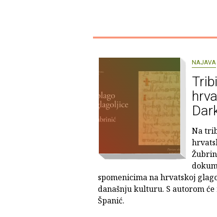
NAJAVA
Trib
hrva
Dark
Na tri
hrvats
Žubrin
dokume
spomenicima na hrvatskoj glagolj
današnju kulturu. S autorom će
Španić.