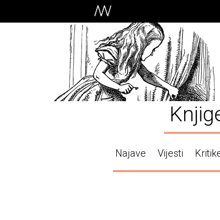
Knjig
Najave
Vijesti
Kritik