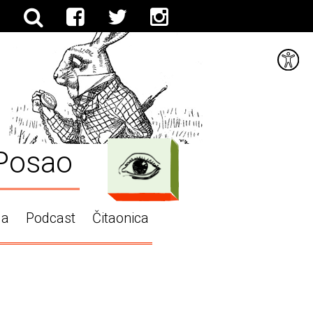
Posao
ga
Podcast
Čitaonica