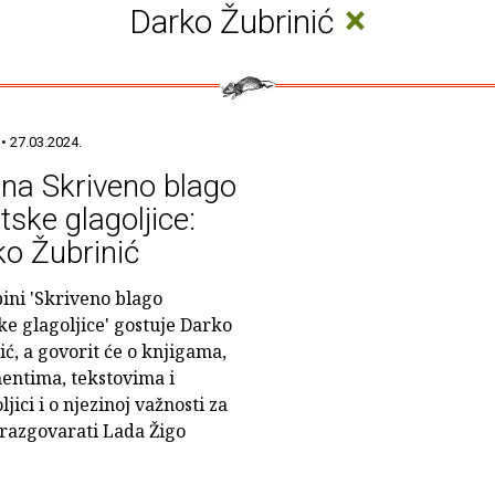
×
Darko Žubrinić
• 27.03.2024.
ina Skriveno blago
tske glagoljice:
o Žubrinić
bini 'Skriveno blago
ke glagoljice' gostuje Darko
ić, a govorit će o knjigama,
ntima, tekstovima i
ici i o njezinoj važnosti za
 razgovarati Lada Žigo