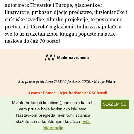
autorice iz Hrvatske i Europe, glazbenike i
ilustratore, prikazati dječje predstave, iluzionističke i
cirkuske izvedbe, filmske projekcije, te povremeno
pretvarati 'Circolo' u glazbeni studio za najmlađe a
sve to uz izuzetan izbor knjiga i popuste na neke
naslove do čak 70 posto!
Moderna vremena
Sva prava pridržana © MV Info d.o.o. 2026. • Kriv je
Fiktiv
O nama
•
Pomoć
•
Uvjeti korištenja
•
RSS kanali
Mvinfo.hr koristi kolačiće („cookies“) kako bi
SLAŽEM SE
Potraži nas na:
vam pružio bolje korisničko iskustvo.
Nastavkom pregleda mvinfo.hr stranica
slažete se sa korištenjem kolačića.
Više
informacija