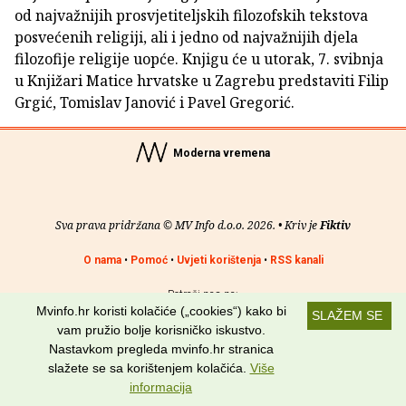
od najvažnijih prosvjetiteljskih filozofskih tekstova
posvećenih religiji, ali i jedno od najvažnijih djela
filozofije religije uopće. Knjigu će u utorak, 7. svibnja
u Knjižari Matice hrvatske u Zagrebu predstaviti Filip
Grgić, Tomislav Janović i Pavel Gregorić.
Moderna vremena
Sva prava pridržana © MV Info d.o.o. 2026. • Kriv je
Fiktiv
O nama
•
Pomoć
•
Uvjeti korištenja
•
RSS kanali
Potraži nas na:
Mvinfo.hr koristi kolačiće („cookies“) kako bi
SLAŽEM SE
vam pružio bolje korisničko iskustvo.
Nastavkom pregleda mvinfo.hr stranica
slažete se sa korištenjem kolačića.
Više
informacija