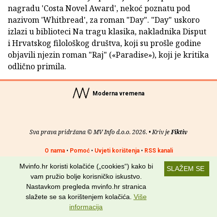
nagradu 'Costa Novel Award', nekoć poznatu pod
nazivom 'Whitbread', za roman "Day". "Day" uskoro
izlazi u biblioteci Na tragu klasika, nakladnika Disput
i Hrvatskog filološkog društva, koji su prošle godine
objavili njezin roman "Raj" («Paradise»), koji je kritika
odlično primila.
Moderna vremena
Sva prava pridržana © MV Info d.o.o. 2026. • Kriv je
Fiktiv
O nama
•
Pomoć
•
Uvjeti korištenja
•
RSS kanali
Mvinfo.hr koristi kolačiće („cookies“) kako bi
SLAŽEM SE
Potraži nas na:
vam pružio bolje korisničko iskustvo.
Nastavkom pregleda mvinfo.hr stranica
slažete se sa korištenjem kolačića.
Više
informacija