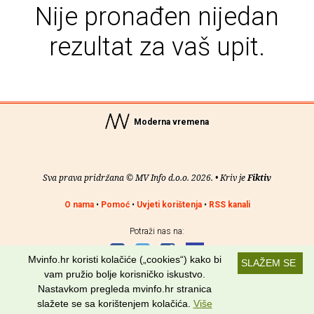
Nije pronađen nijedan
rezultat za vaš upit.
Moderna vremena
Sva prava pridržana © MV Info d.o.o. 2026. • Kriv je
Fiktiv
O nama
•
Pomoć
•
Uvjeti korištenja
•
RSS kanali
Potraži nas na:
Mvinfo.hr koristi kolačiće („cookies“) kako bi
SLAŽEM SE
vam pružio bolje korisničko iskustvo.
Nastavkom pregleda mvinfo.hr stranica
slažete se sa korištenjem kolačića.
Više