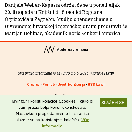
Danijele Weber-Kapusta održat će se u ponedjeljak
20. listopada u Knjižnici i čitaonici Bogdana
Ogrizovića u Zagrebu. Studiju o tendencijama u
suvremenoj hrvatskoj i njemačkoj drami predstavit će
Marijan Bobinac, akademik Boris Senker i autorica.
Moderna vremena
Sva prava pridržana © MV Info d.o.o. 2026. • Kriv je
Fiktiv
O nama
•
Pomoć
•
Uvjeti korištenja
•
RSS kanali
Potraži nas na:
Mvinfo.hr koristi kolačiće („cookies“) kako bi
SLAŽEM SE
vam pružio bolje korisničko iskustvo.
Nastavkom pregleda mvinfo.hr stranica
slažete se sa korištenjem kolačića.
Više
informacija