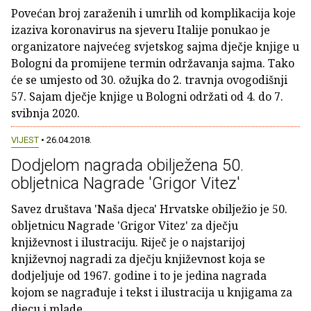
Povećan broj zaraženih i umrlih od komplikacija koje
izaziva koronavirus na sjeveru Italije ponukao je
organizatore najvećeg svjetskog sajma dječje knjige u
Bologni da promijene termin održavanja sajma. Tako
će se umjesto od 30. ožujka do 2. travnja ovogodišnji
57. Sajam dječje knjige u Bologni održati od 4. do 7.
svibnja 2020.
VIJEST
• 26.04.2018.
Dodjelom nagrada obilježena 50.
obljetnica Nagrade 'Grigor Vitez'
Savez društava 'Naša djeca' Hrvatske obilježio je 50.
obljetnicu Nagrade 'Grigor Vitez' za dječju
književnost i ilustraciju. Riječ je o najstarijoj
književnoj nagradi za dječju književnost koja se
dodjeljuje od 1967. godine i to je jedina nagrada
kojom se nagrađuje i tekst i ilustracija u knjigama za
djecu i mlade.