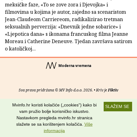
meksičke faze, «To se zove zora i Djevojka» i
filmovima u kojima je autor, zajedno sa scenaristom
Jean-Claudeom Carriereom, radikalizirao tretman
seksualnih perverzija: «Dnevnik jedne sobarice» i
«Ljepotica dana» s ikonama francuskog filma Jeanne
Moreau i Catherine Deneuve. Tjedan završava satirom
o katoličkoj...
Moderna vremena
Sva prava pridržana © MV Info d.o.o. 2026. • Kriv je
Fiktiv
O nama
•
Pomoć
•
Uvjeti korištenja
•
RSS kanali
Mvinfo.hr koristi kolačiće („cookies“) kako bi
SLAŽEM SE
vam pružio bolje korisničko iskustvo.
Potraži nas na:
Nastavkom pregleda mvinfo.hr stranica
slažete se sa korištenjem kolačića.
Više
informacija