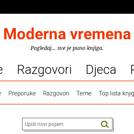
Moderna vremena
Pogledaj... sve je puno knjiga.
e
Razgovori
Djeca
e
Preporuke
Razgovori
Teme
Top lista knji