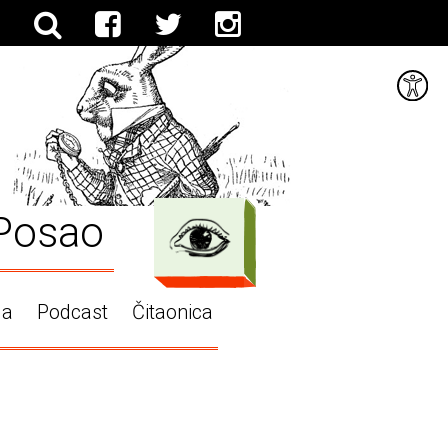
Posao
ga
Podcast
Čitaonica