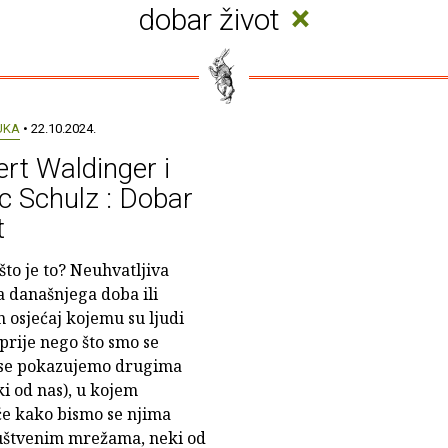
×
dobar život
UKA
• 22.10.2024.
rt Waldinger i
 Schulz : Dobar
t
što je to? Neuhvatljiva
 današnjega doba ili
n osjećaj kojemu su ljudi
i prije nego što smo se
em se pokazujemo drugima
ki od nas), u kojem
će kako bismo se njima
društvenim mrežama, neki od