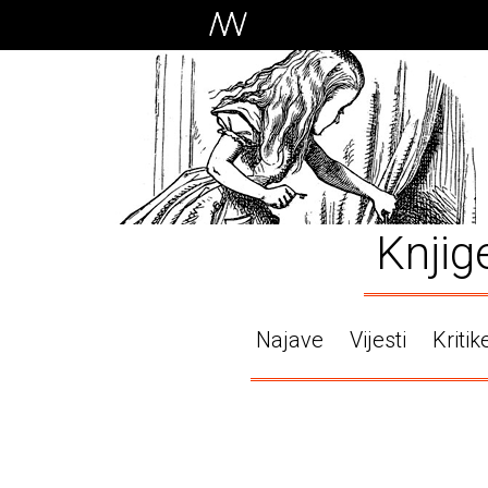
Knjig
Najave
Vijesti
Kritik