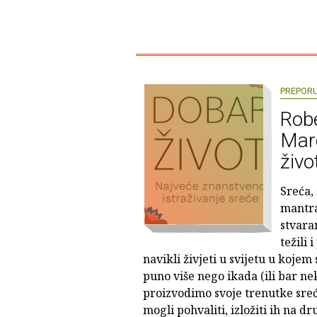
PREPOR
Robe
Marc
živo
Sreća, 
mantra
stvara
težili 
navikli živjeti u svijetu u koj
puno više nego ikada (ili bar ne
proizvodimo svoje trenutke sre
mogli pohvaliti, izložiti ih na 