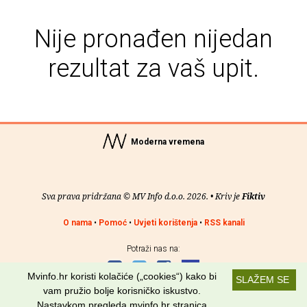
Nije pronađen nijedan
rezultat za vaš upit.
Moderna vremena
Sva prava pridržana © MV Info d.o.o. 2026. • Kriv je
Fiktiv
O nama
•
Pomoć
•
Uvjeti korištenja
•
RSS kanali
Potraži nas na:
Mvinfo.hr koristi kolačiće („cookies“) kako bi
SLAŽEM SE
vam pružio bolje korisničko iskustvo.
Nastavkom pregleda mvinfo.hr stranica