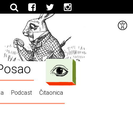
Posao
ga
Podcast
Čitaonica