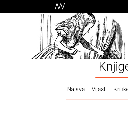
Knjig
Najave
Vijesti
Kritik