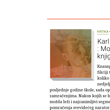
KRITIKA
•
Kar
: Mo
knji
Knausg
fikcij
koliko
nedjel
posljednje godine škole, sada o
zamračenjima. Nakon kojih se ba
možda leži i najzanimljivi segme
pomračenja svevidećeg naratora,