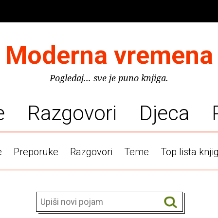
Moderna vremena
Pogledaj... sve je puno knjiga.
e
Razgovori
Djeca
e
Preporuke
Razgovori
Teme
Top lista knji