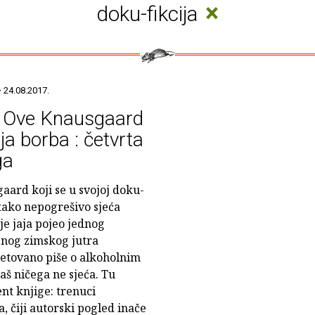
×
doku-fikcija
 24.08.2017.
l Ove Knausgaard
ja borba : četvrta
ga
aard koji se u svojoj doku-
i tako nepogrešivo sjeća
 je jaja pojeo jednog
jnog zimskog jutra
petovano piše o alkoholnim
š ničega ne sjeća. Tu
nt knjige: trenuci
 čiji autorski pogled inače