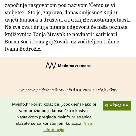
započinje razgovorom pod nazivom 'Čemu se vi
smijete?'. Što je, zapravo, danas smiješno? Koji su
uvjeti humora u društvu, a i u književnosti/umjetnosti.
Na sva ova i druga pitanja odgovorit će naša poznata
književnica Tanja Mravak te novinari i satiričari
Borna Sor i Domagoj Zovak, uz voditeljicu tribine
Ivanu Bodrožić.
Moderna vremena
Sva prava pridržana © MV Info d.o.o. 2026. • Kriv je
Fiktiv
O nama
•
Pomoć
•
Uvjeti korištenja
•
RSS kanali
Mvinfo.hr koristi kolačiće („cookies“) kako bi
SLAŽEM SE
vam pružio bolje korisničko iskustvo.
Potraži nas na:
Nastavkom pregleda mvinfo.hr stranica
slažete se sa korištenjem kolačića.
Više
informacija