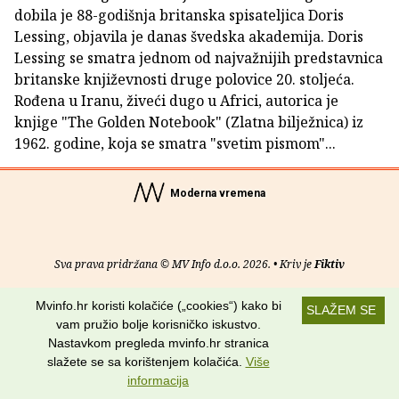
dobila je 88-godišnja britanska spisateljica Doris
Lessing, objavila je danas švedska akademija. Doris
Lessing se smatra jednom od najvažnijih predstavnica
britanske književnosti druge polovice 20. stoljeća.
Rođena u Iranu, živeći dugo u Africi, autorica je
knjige "The Golden Notebook" (Zlatna bilježnica) iz
1962. godine, koja se smatra "svetim pismom"...
Moderna vremena
Sva prava pridržana © MV Info d.o.o. 2026. • Kriv je
Fiktiv
O nama
•
Pomoć
•
Uvjeti korištenja
•
RSS kanali
Mvinfo.hr koristi kolačiće („cookies“) kako bi
SLAŽEM SE
vam pružio bolje korisničko iskustvo.
Potraži nas na:
Nastavkom pregleda mvinfo.hr stranica
slažete se sa korištenjem kolačića.
Više
informacija