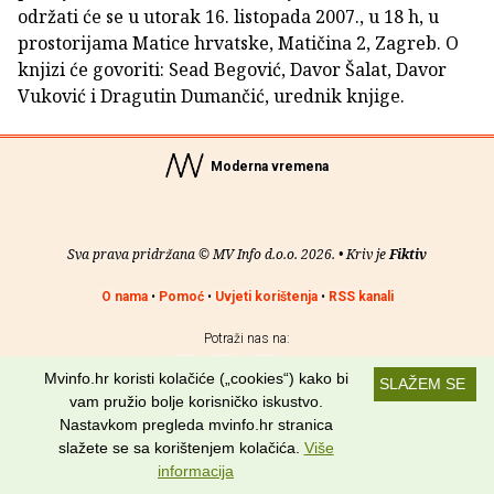
održati će se u utorak 16. listopada 2007., u 18 h, u
prostorijama Matice hrvatske, Matičina 2, Zagreb. O
knjizi će govoriti: Sead Begović, Davor Šalat, Davor
Vuković i Dragutin Dumančić, urednik knjige.
Moderna vremena
Sva prava pridržana © MV Info d.o.o. 2026. • Kriv je
Fiktiv
O nama
•
Pomoć
•
Uvjeti korištenja
•
RSS kanali
Potraži nas na:
Mvinfo.hr koristi kolačiće („cookies“) kako bi
SLAŽEM SE
vam pružio bolje korisničko iskustvo.
Nastavkom pregleda mvinfo.hr stranica
slažete se sa korištenjem kolačića.
Više
informacija