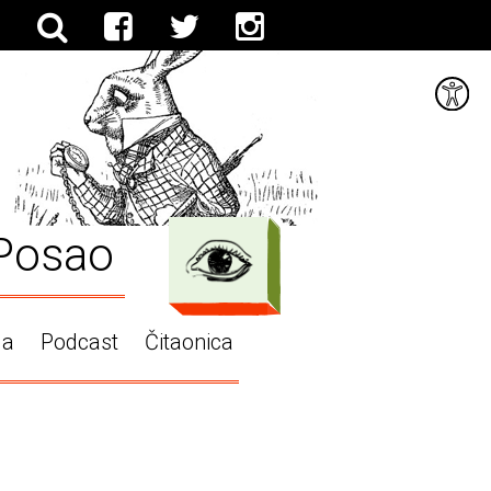
Posao
ga
Podcast
Čitaonica