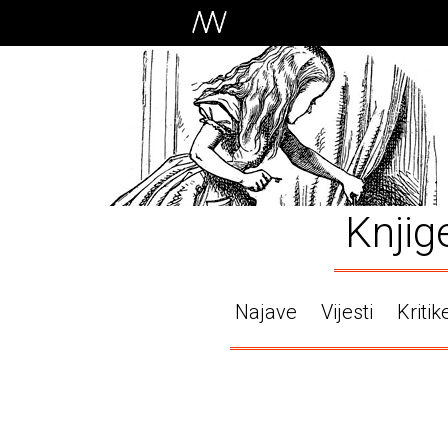
Knjig
Najave
Vijesti
Kritik