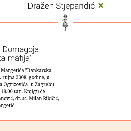
×
Dražen Stjepandić
ge Domagoja
a mafija'
a Margetića "Bankarska
. rujna 2008. godine, u
a Ogrizovića" u Zagrebu
18.00 sati. Knjigu će
ović, dr. sc. Milan Ribičić,
rgetić.