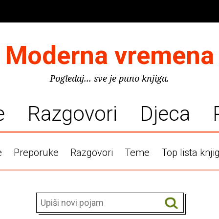
Moderna vremena
Pogledaj... sve je puno knjiga.
e
Razgovori
Djeca
e
Preporuke
Razgovori
Teme
Top lista knji