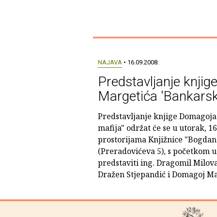
NAJAVA
• 16.09.2008.
Predstavljanje knji
Margetića 'Bankarsk
Predstavljanje knjige Domagoj
mafija" održat će se u utorak, 16
prostorijama Knjižnice "Bogdan
(Preradovićeva 5), s početkom u 
predstaviti ing. Dragomil Milovan
Dražen Stjepandić i Domagoj Ma