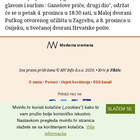
glavom i surlom : Ganešove priče, drugi dio", održat
će se u petak 4. prosinca u 18:30 sati, u Maloj dvorani
Pučkog otvorenog učilišta u Zagrebu, a 8. prosinca u
Osijeku, u Svečanoj dvorani Hrvatske pošte.
Moderna vremena
Sva prava pridržana © MV Info d.o.o. 2026. • Kriv je
Fiktiv
O nama
•
Pomoć
•
Uvjeti korištenja
•
RSS kanali
Potraži nas na:
Mvinfo.hr koristi kolačiće („cookies“) kako bi
SLAŽEM SE
vam pružio bolje korisničko iskustvo.
Nastavkom pregleda mvinfo.hr stranica
slažete se sa korištenjem kolačića.
Više
informacija