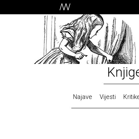
Knjig
Najave
Vijesti
Kritik