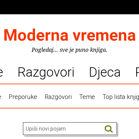
Moderna vremena
Pogledaj... sve je puno knjiga.
e
Razgovori
Djeca
e
Preporuke
Razgovori
Teme
Top lista knji