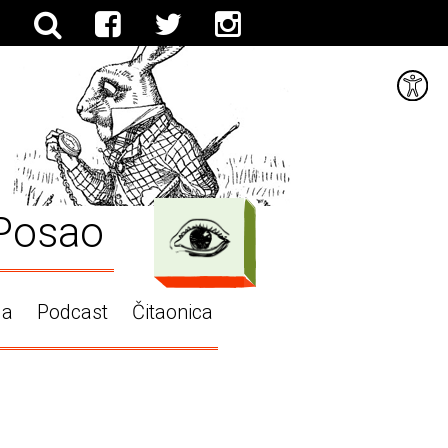
Posao
ga
Podcast
Čitaonica