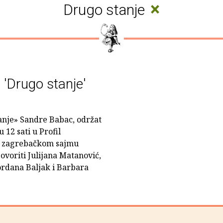
×
Drugo stanje
 'Drugo stanje'
anje» Sandre Babac, održat
u 12 sati u Profil
5. zagrebačkom sajmu
govoriti Julijana Matanović,
ordana Baljak i Barbara