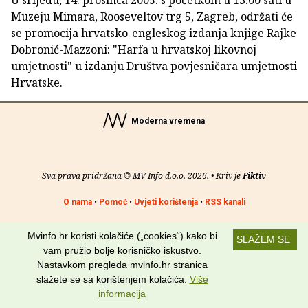
U srijedu, 14. prosinca 2005. s početkom u 13.00 sati u
Muzeju Mimara, Rooseveltov trg 5, Zagreb, održati će
se promocija hrvatsko-engleskog izdanja knjige Rajke
Dobronić-Mazzoni: "Harfa u hrvatskoj likovnoj
umjetnosti" u izdanju Društva povjesničara umjetnosti
Hrvatske.
Moderna vremena
Sva prava pridržana © MV Info d.o.o. 2026. • Kriv je
Fiktiv
O nama
•
Pomoć
•
Uvjeti korištenja
•
RSS kanali
Potraži nas na:
Mvinfo.hr koristi kolačiće („cookies“) kako bi
SLAŽEM SE
vam pružio bolje korisničko iskustvo.
Nastavkom pregleda mvinfo.hr stranica
slažete se sa korištenjem kolačića.
Više
informacija