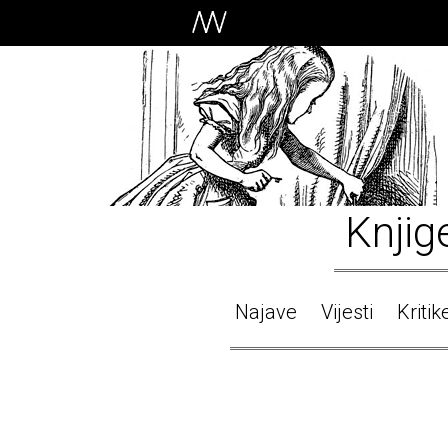
Knjig
Najave
Vijesti
Kritik