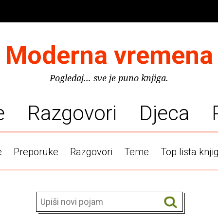
Moderna vremena
Pogledaj... sve je puno knjiga.
e
Razgovori
Djeca
e
Preporuke
Razgovori
Teme
Top lista knji