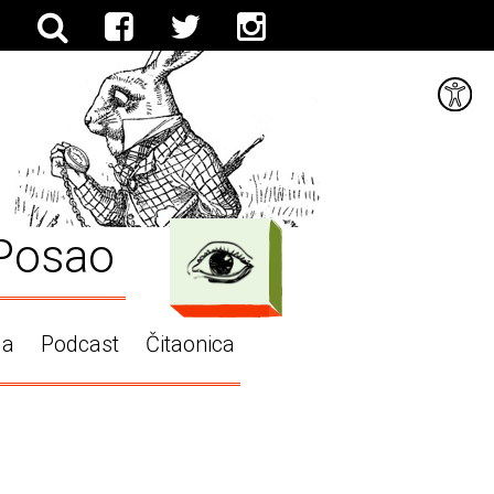
Posao
ga
Podcast
Čitaonica