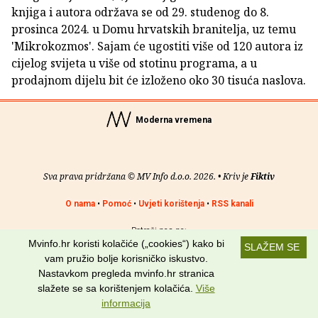
knjiga i autora održava se od 29. studenog do 8.
prosinca 2024. u Domu hrvatskih branitelja, uz temu
'Mikrokozmos'. Sajam će ugostiti više od 120 autora iz
cijelog svijeta u više od stotinu programa, a u
prodajnom dijelu bit će izloženo oko 30 tisuća naslova.
Moderna vremena
Sva prava pridržana © MV Info d.o.o. 2026. • Kriv je
Fiktiv
O nama
•
Pomoć
•
Uvjeti korištenja
•
RSS kanali
Potraži nas na:
Mvinfo.hr koristi kolačiće („cookies“) kako bi
SLAŽEM SE
vam pružio bolje korisničko iskustvo.
Nastavkom pregleda mvinfo.hr stranica
slažete se sa korištenjem kolačića.
Više
informacija