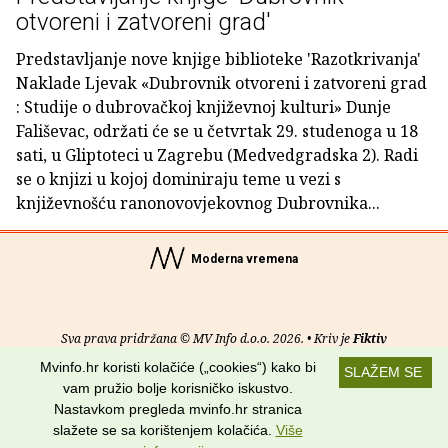
otvoreni i zatvoreni grad'
Predstavljanje nove knjige biblioteke 'Razotkrivanja'
Naklade Ljevak «Dubrovnik otvoreni i zatvoreni grad
: Studije o dubrovačkoj književnoj kulturi» Dunje
Fališevac, održati će se u četvrtak 29. studenoga u 18
sati, u Gliptoteci u Zagrebu (Medvedgradska 2). Radi
se o knjizi u kojoj dominiraju teme u vezi s
književnošću ranonovovjekovnog Dubrovnika...
Moderna vremena
Sva prava pridržana © MV Info d.o.o. 2026. • Kriv je
Fiktiv
Mvinfo.hr koristi kolačiće („cookies“) kako bi
SLAŽEM SE
O nama
•
Pomoć
•
Uvjeti korištenja
•
RSS kanali
vam pružio bolje korisničko iskustvo.
Nastavkom pregleda mvinfo.hr stranica
Potraži nas na:
slažete se sa korištenjem kolačića.
Više