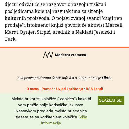
djecu' održat će se razgovor o razvoju tržišta i
posljedicama koje taj razvitak ima za širenje
kulturnih proizvoda. O pojavi zvanoj zvanoj 'dugi rep
prodaje' i istoimenoj knjizi govorit će aktivist Marcell
Mars i Ognjen Strpić, urednik u Nakladi Jesenski i
Turk.
Moderna vremena
Sva prava pridržana © MV Info d.o.o. 2026. • Kriv je
Fiktiv
O nama
•
Pomoć
•
Uvjeti korištenja
•
RSS kanali
Mvinfo.hr koristi kolačiće („cookies“) kako bi
Potraži nas na:
SLAŽEM SE
vam pružio bolje korisničko iskustvo.
Nastavkom pregleda mvinfo.hr stranica
slažete se sa korištenjem kolačića.
Više
informacija