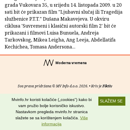
grada Vukovara 35, u srijedu 14. listopada 2009. u 20
sati bit će prikazan film "Ljubavni slučaj ili Tragedija
službenice P.T.T." Dušana Makavejeva. U okviru
ciklusa 'Suvremeni i klasični autorski film 2' bit će
prikazani i filmovi Luisa Bunuela, Andreja
Tarkovskog, Mikea Leigha, Ang Leeja, Abdellatifa
Kechichea, Tomasa Andersona...
Moderna vremena
Sva prava pridržana © MV Info d.o.o. 2026. • Kriv je
Fiktiv
O nama
•
Pomoć
•
Uvjeti korištenja
•
RSS kanali
Mvinfo.hr koristi kolačiće („cookies“) kako bi
SLAŽEM SE
vam pružio bolje korisničko iskustvo.
Potraži nas na:
Nastavkom pregleda mvinfo.hr stranica
slažete se sa korištenjem kolačića.
Više
informacija