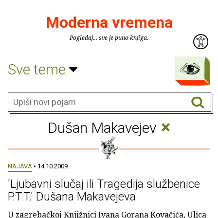
Moderna vremena
Pogledaj... sve je puno knjiga.
Sve teme
×
Dušan Makavejev
NAJAVA
• 14.10.2009.
'Ljubavni slučaj ili Tragedija službenice
P.T.T.' Dušana Makavejeva
U zagrebačkoj Knjižnici Ivana Gorana Kovačića, Ulica