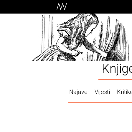
Knjig
Najave
Vijesti
Kritik