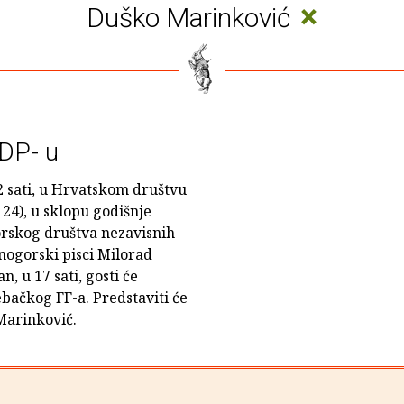
×
Duško Marinković
HDP- u
12 sati, u Hrvatskom društvu
24), u sklopu godišnje
rskog društva nezavisnih
rnogorski pisci Milorad
n, u 17 sati, gosti će
bačkog FF-a. Predstaviti će
Marinković.