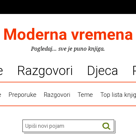
Moderna vremena
Pogledaj... sve je puno knjiga.
e
Razgovori
Djeca
e
Preporuke
Razgovori
Teme
Top lista knji