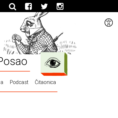
Posao
ga
Podcast
Čitaonica