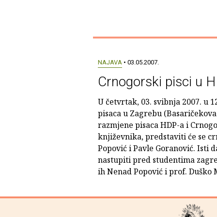
NAJAVA
• 03.05.2007.
Crnogorski pisci u 
U četvrtak, 03. svibnja 2007. u 
pisaca u Zagrebu (Basaričekova 
razmjene pisaca HDP-a i Crnogo
književnika, predstaviti će se c
Popović i Pavle Goranović. Isti da
nastupiti pred studentima zagre
ih Nenad Popović i prof. Duško 