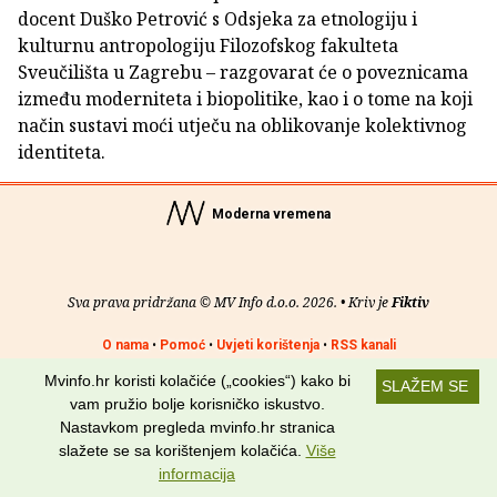
docent Duško Petrović s Odsjeka za etnologiju i
kulturnu antropologiju Filozofskog fakulteta
Sveučilišta u Zagrebu – razgovarat će o poveznicama
između moderniteta i biopolitike, kao i o tome na koji
način sustavi moći utječu na oblikovanje kolektivnog
identiteta.
Moderna vremena
Sva prava pridržana © MV Info d.o.o. 2026. • Kriv je
Fiktiv
O nama
•
Pomoć
•
Uvjeti korištenja
•
RSS kanali
Mvinfo.hr koristi kolačiće („cookies“) kako bi
SLAŽEM SE
Potraži nas na:
vam pružio bolje korisničko iskustvo.
Nastavkom pregleda mvinfo.hr stranica
slažete se sa korištenjem kolačića.
Više
informacija