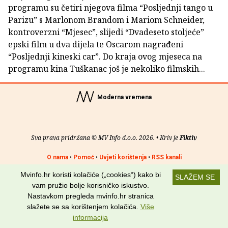
programu su četiri njegova filma “Posljednji tango u
Parizu” s Marlonom Brandom i Mariom Schneider,
kontroverzni “Mjesec”, slijedi “Dvadeseto stoljeće”
epski film u dva dijela te Oscarom nagrađeni
“Posljednji kineski car”. Do kraja ovog mjeseca na
programu kina Tuškanac još je nekoliko filmskih...
Moderna vremena
Sva prava pridržana © MV Info d.o.o. 2026. • Kriv je
Fiktiv
O nama
•
Pomoć
•
Uvjeti korištenja
•
RSS kanali
Mvinfo.hr koristi kolačiće („cookies“) kako bi
Potraži nas na:
SLAŽEM SE
vam pružio bolje korisničko iskustvo.
Nastavkom pregleda mvinfo.hr stranica
slažete se sa korištenjem kolačića.
Više
informacija