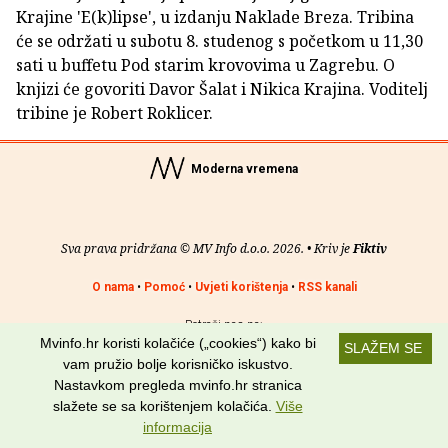
Krajine 'E(k)lipse', u izdanju Naklade Breza. Tribina
će se održati u subotu 8. studenog s početkom u 11,30
sati u buffetu Pod starim krovovima u Zagrebu. O
knjizi će govoriti Davor Šalat i Nikica Krajina. Voditelj
tribine je Robert Roklicer.
Moderna vremena
Sva prava pridržana © MV Info d.o.o. 2026. • Kriv je
Fiktiv
O nama
•
Pomoć
•
Uvjeti korištenja
•
RSS kanali
Potraži nas na:
Mvinfo.hr koristi kolačiće („cookies“) kako bi
SLAŽEM SE
vam pružio bolje korisničko iskustvo.
Nastavkom pregleda mvinfo.hr stranica
slažete se sa korištenjem kolačića.
Više
informacija