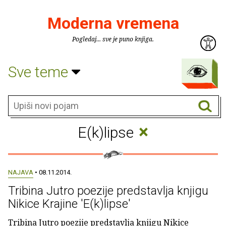
Moderna vremena
Pogledaj... sve je puno knjiga.
Sve teme
×
E(k)lipse
NAJAVA
• 08.11.2014.
Tribina Jutro poezije predstavlja knjigu
Nikice Krajine 'E(k)lipse'
Tribina Jutro poezije predstavlja knjigu Nikice