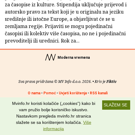
za časopise iz kulture. Stipendija uključuje prijevod i
autorsko pravo za tekst koji je u originalu na jeziku
središnje ili istočne Europe, a objavljivat će se u
zemljama regije. Prijaviti se mogu pojedinačni
časopisi ili kolektiv više časopisa, no ne i pojedinačni
prevoditelji ili urednici. Rok za...
Moderna vremena
Sva prava pridržana © MV Info d.o.o. 2026. • Kriv je
Fiktiv
O nama
•
Pomoć
•
Uvjeti korištenja
•
RSS kanali
Mvinfo.hr koristi kolačiće („cookies“) kako bi
Potraži nas na:
SLAŽEM SE
vam pružio bolje korisničko iskustvo.
Nastavkom pregleda mvinfo.hr stranica
slažete se sa korištenjem kolačića.
Više
informacija