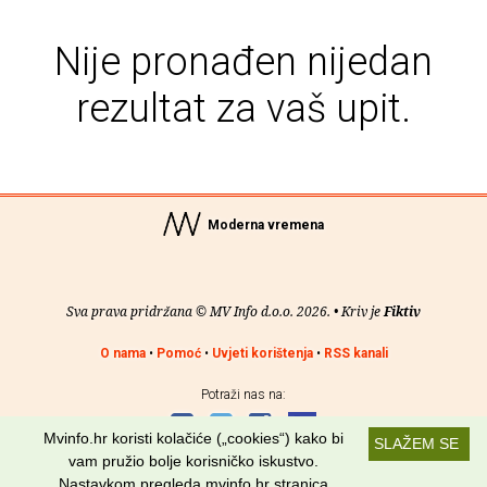
Nije pronađen nijedan
rezultat za vaš upit.
Moderna vremena
Sva prava pridržana © MV Info d.o.o. 2026. • Kriv je
Fiktiv
O nama
•
Pomoć
•
Uvjeti korištenja
•
RSS kanali
Potraži nas na:
Mvinfo.hr koristi kolačiće („cookies“) kako bi
SLAŽEM SE
vam pružio bolje korisničko iskustvo.
Nastavkom pregleda mvinfo.hr stranica