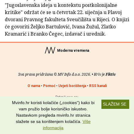
"Jugoslavenska ideja u kontekstu postkolonijalne
kritike" održat će se u četvrtak 22. siječnja u Plavoj
dvorani Pravnog fakulteta Sveučilišta u Rijeci. O knjizi
će govoriti Željko Bartulović, Ivana Žužul, Zlatko
Kramarić i Branko Čegec, izdavač i urednik.
Moderna vremena
Sva prava pridržana © MV Info d.o.o. 2026. • Kriv je
Fiktiv
O nama
•
Pomoć
•
Uvjeti korištenja
•
RSS kanali
Potraži nas na:
Mvinfo.hr koristi kolačiće („cookies“) kako bi
SLAŽEM SE
vam pružio bolje korisničko iskustvo.
Nastavkom pregleda mvinfo.hr stranica
slažete se sa korištenjem kolačića.
Više
informacija