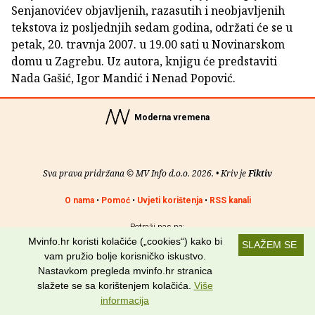
Senjanovićev objavljenih, razasutih i neobjavljenih
tekstova iz posljednjih sedam godina, održati će se u
petak, 20. travnja 2007. u 19.00 sati u Novinarskom
domu u Zagrebu. Uz autora, knjigu će predstaviti
Nada Gašić, Igor Mandić i Nenad Popović.
Moderna vremena
Sva prava pridržana © MV Info d.o.o. 2026. • Kriv je
Fiktiv
O nama
•
Pomoć
•
Uvjeti korištenja
•
RSS kanali
Potraži nas na:
Mvinfo.hr koristi kolačiće („cookies“) kako bi
SLAŽEM SE
vam pružio bolje korisničko iskustvo.
Nastavkom pregleda mvinfo.hr stranica
slažete se sa korištenjem kolačića.
Više
informacija