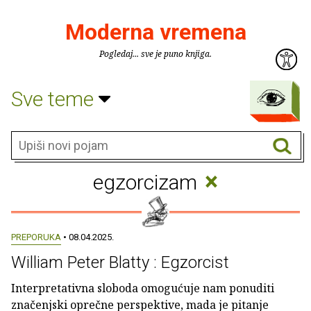
Moderna vremena
Pogledaj... sve je puno knjiga.
Sve teme
×
egzorcizam
PREPORUKA
• 08.04.2025.
William Peter Blatty : Egzorcist
Interpretativna sloboda omogućuje nam ponuditi
značenjski oprečne perspektive, mada je pitanje