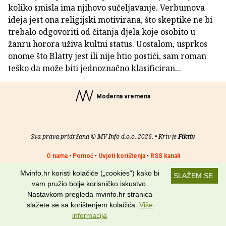
koliko smisla ima njihovo sučeljavanje. Verbumova
ideja jest ona religijski motivirana, što skeptike ne bi
trebalo odgovoriti od čitanja djela koje osobito u
žanru horora uživa kultni status. Uostalom, usprkos
onome što Blatty jest ili nije htio postići, sam roman
teško da može biti jednoznačno klasificiran...
Moderna vremena
Sva prava pridržana © MV Info d.o.o. 2026. • Kriv je
Fiktiv
O nama
•
Pomoć
•
Uvjeti korištenja
•
RSS kanali
Mvinfo.hr koristi kolačiće („cookies“) kako bi
Potraži nas na:
SLAŽEM SE
vam pružio bolje korisničko iskustvo.
Nastavkom pregleda mvinfo.hr stranica
slažete se sa korištenjem kolačića.
Više
informacija