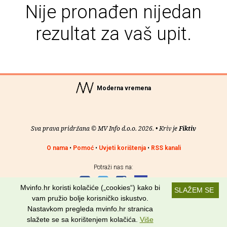
Nije pronađen nijedan
rezultat za vaš upit.
Moderna vremena
Sva prava pridržana © MV Info d.o.o. 2026. • Kriv je
Fiktiv
O nama
•
Pomoć
•
Uvjeti korištenja
•
RSS kanali
Potraži nas na:
Mvinfo.hr koristi kolačiće („cookies“) kako bi
SLAŽEM SE
vam pružio bolje korisničko iskustvo.
Nastavkom pregleda mvinfo.hr stranica
slažete se sa korištenjem kolačića.
Više