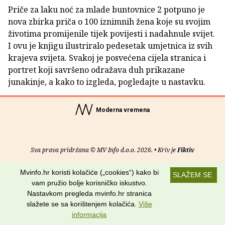
Priče za laku noć za mlade buntovnice 2 potpuno je
nova zbirka priča o 100 iznimnih žena koje su svojim
životima promijenile tijek povijesti i nadahnule svijet.
I ovu je knjigu ilustriralo pedesetak umjetnica iz svih
krajeva svijeta. Svakoj je posvećena cijela stranica i
portret koji savršeno odražava duh prikazane
junakinje, a kako to izgleda, pogledajte u nastavku.
Moderna vremena
Sva prava pridržana © MV Info d.o.o. 2026. • Kriv je
Fiktiv
O nama
•
Pomoć
•
Uvjeti korištenja
•
RSS kanali
Mvinfo.hr koristi kolačiće („cookies“) kako bi
SLAŽEM SE
vam pružio bolje korisničko iskustvo.
Potraži nas na:
Nastavkom pregleda mvinfo.hr stranica
slažete se sa korištenjem kolačića.
Više
informacija