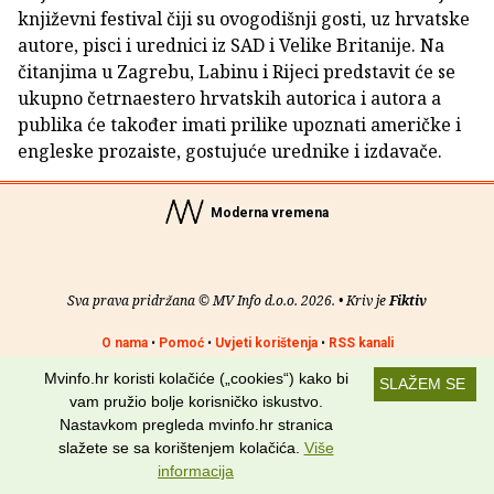
književni festival čiji su ovogodišnji gosti, uz hrvatske
autore, pisci i urednici iz SAD i Velike Britanije. Na
čitanjima u Zagrebu, Labinu i Rijeci predstavit će se
ukupno četrnaestero hrvatskih autorica i autora a
publika će također imati prilike upoznati američke i
engleske prozaiste, gostujuće urednike i izdavače.
Moderna vremena
Sva prava pridržana © MV Info d.o.o. 2026. • Kriv je
Fiktiv
O nama
•
Pomoć
•
Uvjeti korištenja
•
RSS kanali
Mvinfo.hr koristi kolačiće („cookies“) kako bi
SLAŽEM SE
Potraži nas na:
vam pružio bolje korisničko iskustvo.
Nastavkom pregleda mvinfo.hr stranica
slažete se sa korištenjem kolačića.
Više
informacija