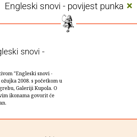
×
Engleski snovi - povijest punka
gleski snovi -
zivom "Engleski snovi -
. ožujka 2008. s početkom u
agrebu, Galeriji Kupola. O
vim ikonama govorit će
an.