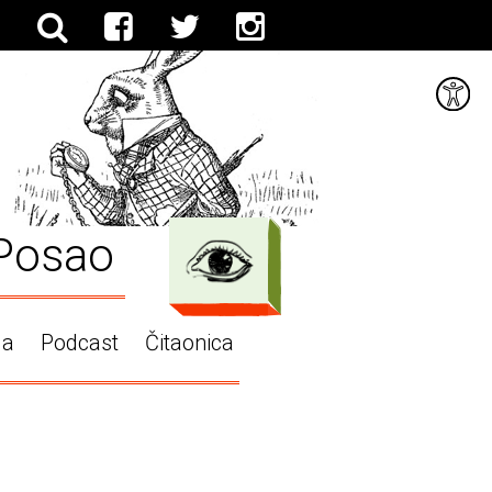
Posao
ga
Podcast
Čitaonica