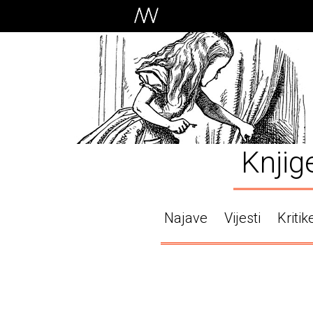
Knjig
Najave
Vijesti
Kritik