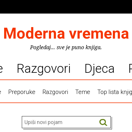
Moderna vremena
Pogledaj... sve je puno knjiga.
e
Razgovori
Djeca
e
Preporuke
Razgovori
Teme
Top lista knji