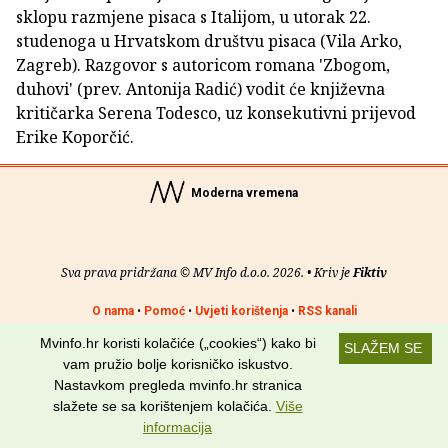
sklopu razmjene pisaca s Italijom, u utorak 22.
studenoga u Hrvatskom društvu pisaca (Vila Arko,
Zagreb). Razgovor s autoricom romana 'Zbogom,
duhovi' (prev. Antonija Radić) vodit će književna
kritičarka Serena Todesco, uz konsekutivni prijevod
Erike Koporčić.
Moderna vremena
Sva prava pridržana © MV Info d.o.o. 2026. • Kriv je
Fiktiv
O nama
•
Pomoć
•
Uvjeti korištenja
•
RSS kanali
Mvinfo.hr koristi kolačiće („cookies“) kako bi
SLAŽEM SE
Potraži nas na:
vam pružio bolje korisničko iskustvo.
Nastavkom pregleda mvinfo.hr stranica
slažete se sa korištenjem kolačića.
Više
informacija