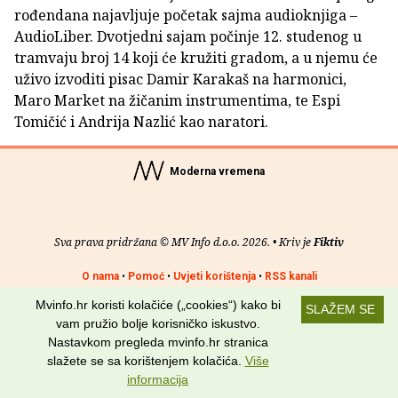
rođendana najavljuje početak sajma audioknjiga –
AudioLiber. Dvotjedni sajam počinje 12. studenog u
tramvaju broj 14 koji će kružiti gradom, a u njemu će
uživo izvoditi pisac Damir Karakaš na harmonici,
Maro Market na žičanim instrumentima, te Espi
Tomičić i Andrija Nazlić kao naratori.
Moderna vremena
Sva prava pridržana © MV Info d.o.o. 2026. • Kriv je
Fiktiv
O nama
•
Pomoć
•
Uvjeti korištenja
•
RSS kanali
Mvinfo.hr koristi kolačiće („cookies“) kako bi
SLAŽEM SE
Potraži nas na:
vam pružio bolje korisničko iskustvo.
Nastavkom pregleda mvinfo.hr stranica
slažete se sa korištenjem kolačića.
Više
informacija