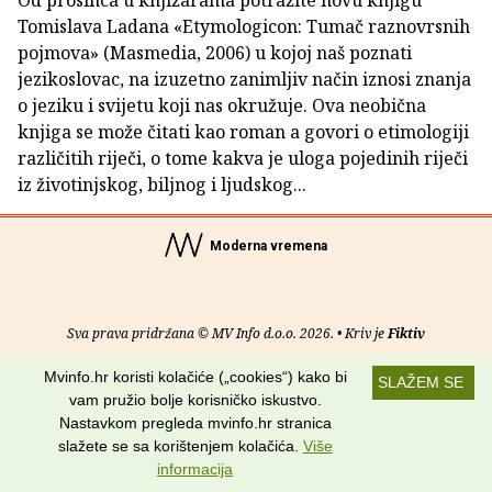
Od prosinca u knjižarama potražite novu knjigu
Tomislava Ladana «Etymologicon: Tumač raznovrsnih
pojmova» (Masmedia, 2006) u kojoj naš poznati
jezikoslovac, na izuzetno zanimljiv način iznosi znanja
o jeziku i svijetu koji nas okružuje. Ova neobična
knjiga se može čitati kao roman a govori o etimologiji
različitih riječi, o tome kakva je uloga pojedinih riječi
iz životinjskog, biljnog i ljudskog...
Moderna vremena
Sva prava pridržana © MV Info d.o.o. 2026. • Kriv je
Fiktiv
Mvinfo.hr koristi kolačiće („cookies“) kako bi
O nama
•
Pomoć
•
Uvjeti korištenja
•
RSS kanali
SLAŽEM SE
vam pružio bolje korisničko iskustvo.
Potraži nas na:
Nastavkom pregleda mvinfo.hr stranica
slažete se sa korištenjem kolačića.
Više
informacija