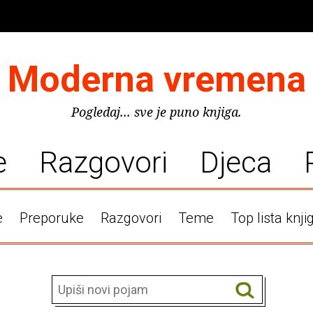
Moderna vremena
Pogledaj... sve je puno knjiga.
e
Razgovori
Djeca
e
Preporuke
Razgovori
Teme
Top lista knji