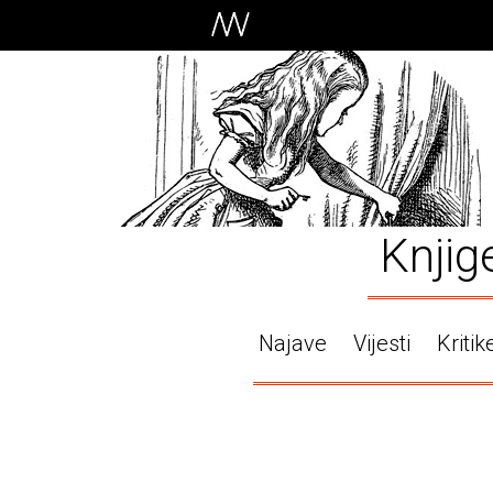
Knjig
Najave
Vijesti
Kritik