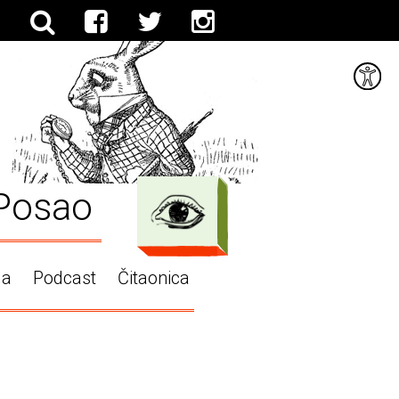
Posao
ga
Podcast
Čitaonica