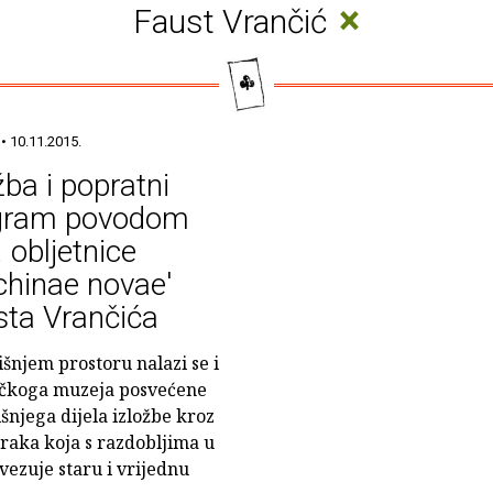
×
Faust Vrančić
• 10.11.2015.
žba i popratni
gram povodom
 obljetnice
hinae novae'
sta Vrančića
išnjem prostoru nalazi se i
ičkoga muzeja posvećene
šnjega dijela izložbe kroz
raka koja s razdobljima u
vezuje staru i vrijednu