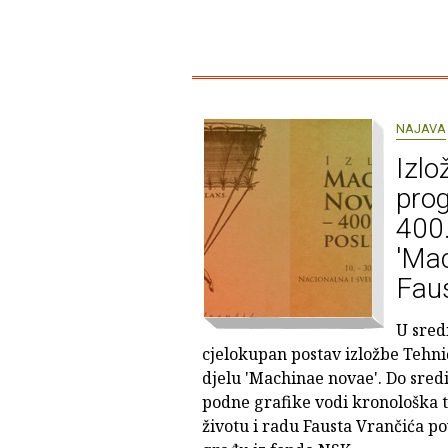
NAJAVA
Izlo
pro
400.
'Mac
Fau
U sred
cjelokupan postav izložbe Tehn
djelu 'Machinae novae'. Do sredi
podne grafike vodi kronološka t
životu i radu Fausta Vrančića po