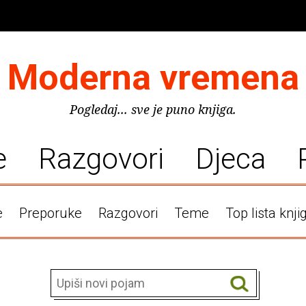
Moderna vremena
Pogledaj... sve je puno knjiga.
e
Razgovori
Djeca
e
Preporuke
Razgovori
Teme
Top lista knji