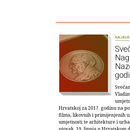
NAJAVA
Sveč
Nag
Naz
god
Svečan
Vladim
umjetn
Hrvatskoj za 2017. godinu na po
filma, likovnih i primijenjenih 
umjetnosti te arhitekture i urb
utorak, 19. lipnja u Hrvatskom