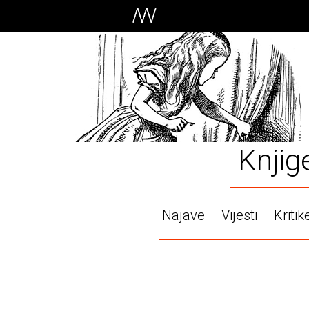
Knjig
Najave
Vijesti
Kritik