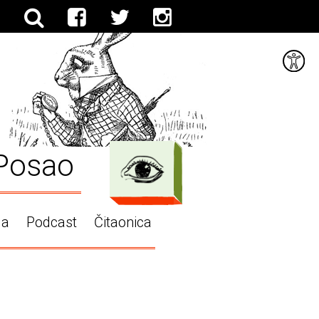
Posao
ga
Podcast
Čitaonica