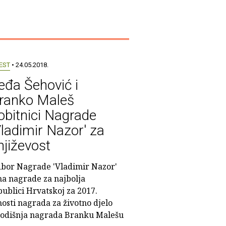
EST
• 24.05.2018.
eđa Šehović i
ranko Maleš
obitnici Nagrade
Vladimir Nazor' za
njiževost
bor Nagrade 'Vladimir Nazor'
ma nagrade za najbolja
ublici Hrvatskoj za 2017.
osti nagrada za životno djelo
 godišnja nagrada Branku Malešu