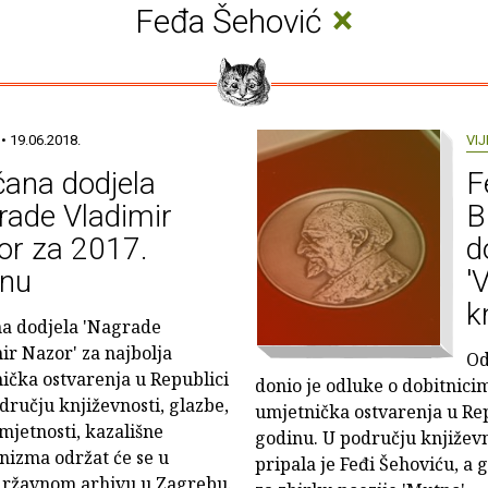
×
Feđa Šehović
• 19.06.2018.
VIJ
ana dodjela
F
rade Vladimir
B
or za 2017.
d
inu
'
k
a dodjela 'Nagrade
ir Nazor' za najbolja
Od
ička ostvarenja u Republici
donio je odluke o dobitnici
dručju književnosti, glazbe,
umjetnička ostvarenja u Rep
umjetnosti, kazališne
godinu. U području književn
anizma održat će se u
pripala je Feđi Šehoviću, a
 državnom arhivu u Zagrebu.