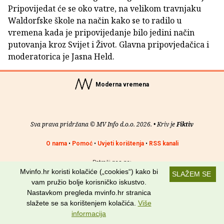
Pripovijedat će se oko vatre, na velikom travnjaku
Waldorfske škole na način kako se to radilo u
vremena kada je pripovijedanje bilo jedini način
putovanja kroz Svijet i Život. Glavna pripovjedačica i
moderatorica je Jasna Held.
Moderna vremena
Sva prava pridržana © MV Info d.o.o. 2026. • Kriv je
Fiktiv
O nama
•
Pomoć
•
Uvjeti korištenja
•
RSS kanali
Potraži nas na:
Mvinfo.hr koristi kolačiće („cookies“) kako bi
SLAŽEM SE
vam pružio bolje korisničko iskustvo.
Nastavkom pregleda mvinfo.hr stranica
slažete se sa korištenjem kolačića.
Više
informacija