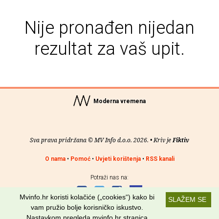
Nije pronađen nijedan
rezultat za vaš upit.
Moderna vremena
Sva prava pridržana © MV Info d.o.o. 2026. • Kriv je
Fiktiv
O nama
•
Pomoć
•
Uvjeti korištenja
•
RSS kanali
Potraži nas na:
Mvinfo.hr koristi kolačiće („cookies“) kako bi
SLAŽEM SE
vam pružio bolje korisničko iskustvo.
Nastavkom pregleda mvinfo.hr stranica