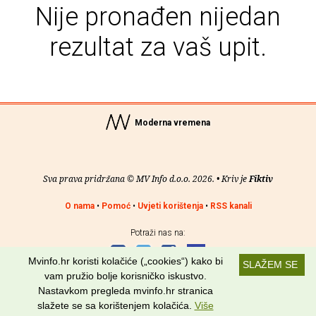
Nije pronađen nijedan
rezultat za vaš upit.
Moderna vremena
Sva prava pridržana © MV Info d.o.o. 2026. • Kriv je
Fiktiv
O nama
•
Pomoć
•
Uvjeti korištenja
•
RSS kanali
Potraži nas na:
Mvinfo.hr koristi kolačiće („cookies“) kako bi
SLAŽEM SE
vam pružio bolje korisničko iskustvo.
Nastavkom pregleda mvinfo.hr stranica
slažete se sa korištenjem kolačića.
Više