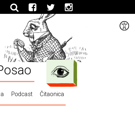
Posao
ga
Podcast
Čitaonica