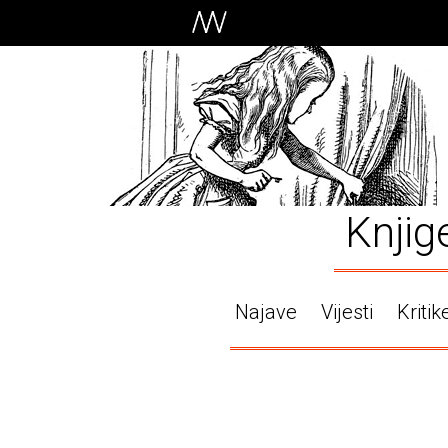
Knjig
Najave
Vijesti
Kritik