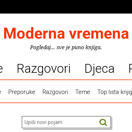
Moderna vremena
Pogledaj... sve je puno knjiga.
e
Razgovori
Djeca
e
Preporuke
Razgovori
Teme
Top lista knji