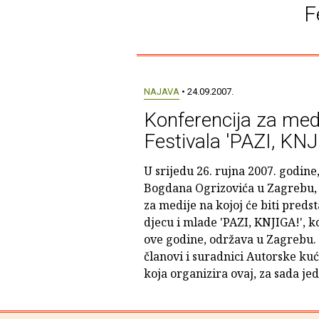
F
NAJAVA
• 24.09.2007.
Konferencija za me
Festivala 'PAZI, KNJ
U srijedu 26. rujna 2007. godine, 
Bogdana Ogrizovića u Zagrebu, 
za medije na kojoj će biti predst
djecu i mlade 'PAZI, KNJIGA!', koj
ove godine, održava u Zagrebu. F
članovi i suradnici Autorske ku
koja organizira ovaj, za sada jedi