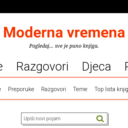
Moderna vremena
Pogledaj... sve je puno knjiga.
e
Razgovori
Djeca
e
Preporuke
Razgovori
Teme
Top lista knji