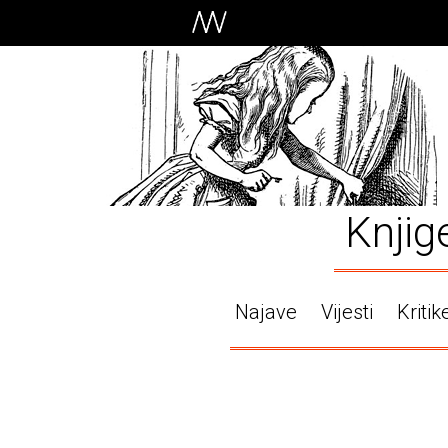
Knjig
Najave
Vijesti
Kritik