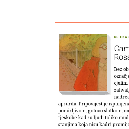
KRITIKA
•
Cami
Ros
Bez ob
ozračj
cjelini
zahval
nadreal
apsurda. Pripovijest je ispunjen
pomirljivom, gotovo slatkom, 
tjeskobe kad su ljudi toliko mudr
stanjima koja nisu kadri promije