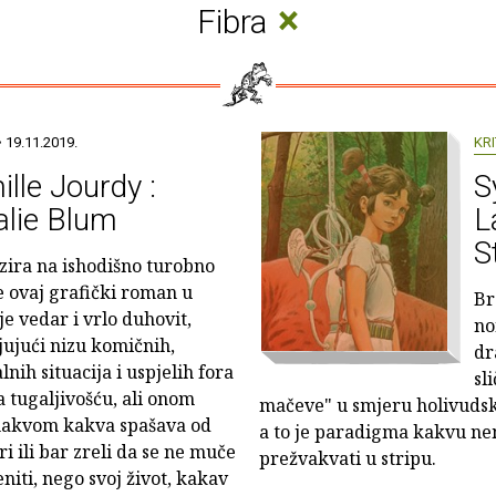
×
Fibra
 19.11.2019.
KRI
lle Jourdy :
S
alie Blum
L
S
zira na ishodišno turobno
e ovaj grafički roman u
Br
 je vedar i vrlo duhovit,
no
jujući nizu komičnih,
dr
nih situacija i uspjelih fora
sl
a tugaljivošću, ali onom
mačeve" u smjeru holivudske
onakvom kakva spašava od
a to je paradigma kakvu n
i ili bar zreli da se ne muče
prežvakvati u stripu.
niti, nego svoj život, kakav