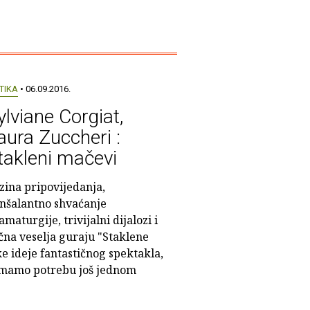
TIKA
• 06.09.2016.
ylviane Corgiat,
aura Zuccheri :
takleni mačevi
zina pripovijedanja,
nšalantno shvaćanje
amaturgije, trivijalni dijalozi i
ična veselja guraju "Staklene
 ideje fantastičnog spektakla,
emamo potrebu još jednom