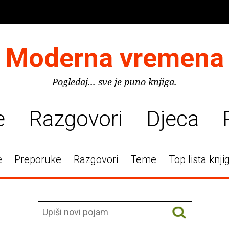
Moderna vremena
Pogledaj... sve je puno knjiga.
e
Razgovori
Djeca
e
Preporuke
Razgovori
Teme
Top lista knji