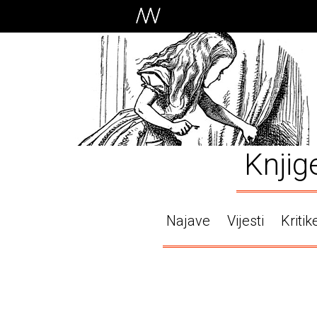
Knjig
Najave
Vijesti
Kritik