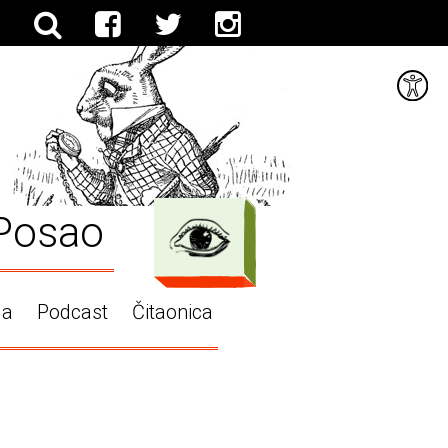
Posao
ga
Podcast
Čitaonica