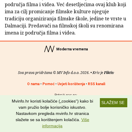
područja filma i videa. Već desetljećima ovaj klub koji
ima za cilj promicanje filmske kulture njeguje
tradiciju organiziranja filmske škole, jedine te vrste u
Dalmaciji. Predavači na filmskoj školi su renomirana
imena iz područja filma i videa.
Moderna vremena
Sva prava pridržana © MV Info d.o.o. 2026. • Kriv je
Fiktiv
O nama
•
Pomoć
•
Uvjeti korištenja
•
RSS kanali
Potraži nas na:
Mvinfo.hr koristi kolačiće („cookies“) kako bi
SLAŽEM SE
vam pružio bolje korisničko iskustvo.
Nastavkom pregleda mvinfo.hr stranica
slažete se sa korištenjem kolačića.
Više
informacija