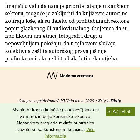
Imajući u vidu da nam je prioritet stanje u knjižnom
sektoru, moguće je zaključiti da književni autori ne
kotiraju loše, ali su daleko od profitabilnijih sektora
poput glazbenog ili audiovizualnog. Činjenica da su
npr. likovni umjetnici, fotografi i drugi u
nepovoljnijem položaju, da u njihovom slučaju
kolektivna zaštita autorskog prava još nije
profunkcionirala ne bi trebala biti neka utjeha.
Moderna vremena
Sva prava pridržana © MV Info d.o.o. 2026. • Kriv je
Fiktiv
Mvinfo.hr koristi kolačiće („cookies“) kako bi
SLAŽEM SE
O nama
•
Pomoć
•
Uvjeti korištenja
•
RSS kanali
vam pružio bolje korisničko iskustvo.
Nastavkom pregleda mvinfo.hr stranica
Potraži nas na:
slažete se sa korištenjem kolačića.
Više
informacija