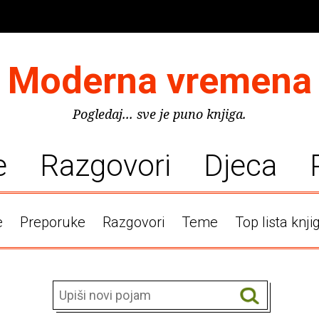
Moderna vremena
Pogledaj... sve je puno knjiga.
e
Razgovori
Djeca
e
Preporuke
Razgovori
Teme
Top lista knji