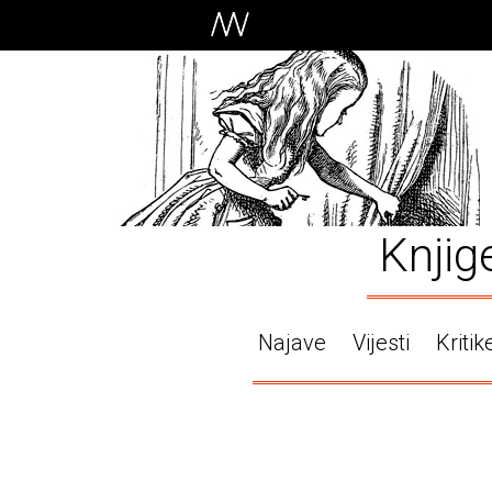
Knjig
Najave
Vijesti
Kritik