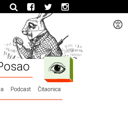
Posao
ga
Podcast
Čitaonica